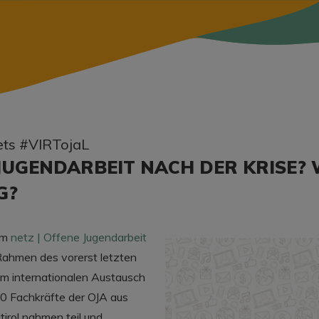
ets #VIRTojaL
 JUGENDARBEIT NACH DER KRISE? 
G?
em
netz | Offene Jugendarbeit
ahmen des vorerst letzten
m internationalen Austausch
80 Fachkräfte der OJA aus
tirol nahmen teil und