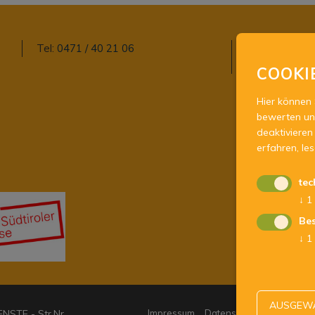
Tel:
0471 / 40 21 06
E-Mail:
agjd@j
Pec:
agjd@pec
COOKI
Hier können 
bewerten un
deaktivieren 
erfahren, le
tec
↓
1
Bes
↓
1
AUSGEWÄ
STE - Str.Nr.
Impressum
Datenschutz
Kontakt