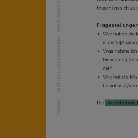
DIGITALE JUGENDARBEIT NACH DER KRISE? WAS BLEIBT, WAS KANN WEG?
tauschten sich zu 
Fragestellungen
Wie haben die 
in der OJA gepr
Was nehme ich 
Einrichtung für 
mit?
Wie hat die Kris
beeinflusst/ver
Die
Unterlagen, 
HOME