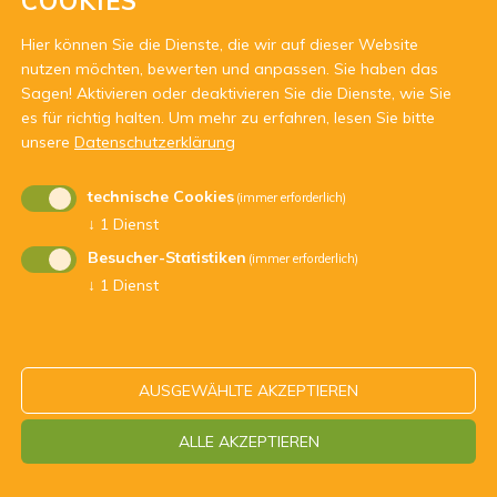
COOKIES
Hier können Sie die Dienste, die wir auf dieser Website
nutzen möchten, bewerten und anpassen. Sie haben das
Sagen! Aktivieren oder deaktivieren Sie die Dienste, wie Sie
es für richtig halten.
Um mehr zu erfahren, lesen Sie bitte
unsere
Datenschutzerklärung
Mit Unterstützung von:
technische Cookies
(immer erforderlich)
↓
1
Dienst
Besucher-Statistiken
(immer erforderlich)
↓
1
Dienst
ARBEITSGEMEINSCHAFT DER JUGENDDIENSTE - Str.Nr.
AUSGEWÄHLTE AKZEPTIEREN
94062200210
ALLE AKZEPTIEREN
Impressum
Datenschutz
Kontakt