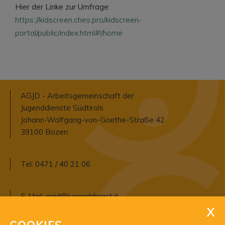
Hier der Linke zur Umfrage:
https://kidscreen.ches.pro/kidscreen-
portal/public/index.html#!/home
AGJD - Arbeitsgemeinschaft der
Jugenddienste Südtirols
Johann-Wolfgang-von-Goethe-Straße 42
39100 Bozen
Tel:
0471 / 40 21 06
E-Mail:
agjd@jugenddienst.it
Pec:
agjd@pec.jugenddienst.it